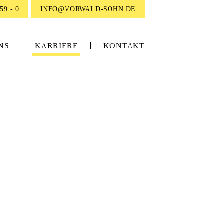
59 - 0
INFO@VORWALD-SOHN.DE
NS
KARRIERE
KONTAKT