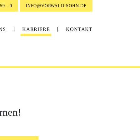
59 - 0
INFO@VORWALD-SOHN.DE
NS
KARRIERE
KONTAKT
rnen!